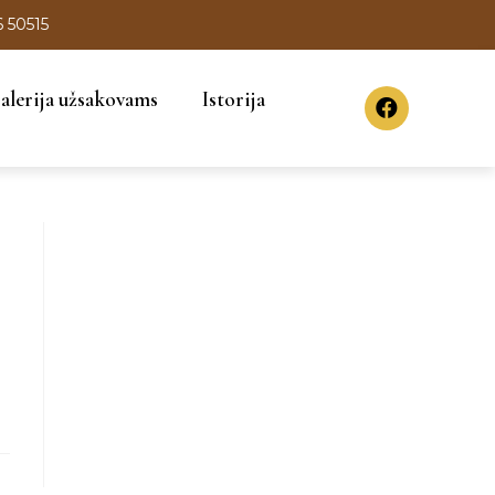
6 50515
alerija užsakovams
Istorija