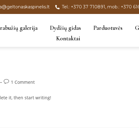
a@geltonaskaspinelis.lt
Tel.: +370 37 710891, mob.: +370 61
rabužių galerija
Dydžių gidas
Parduotuvės
G
Kontaktai
1 Comment
te it, then start writing!